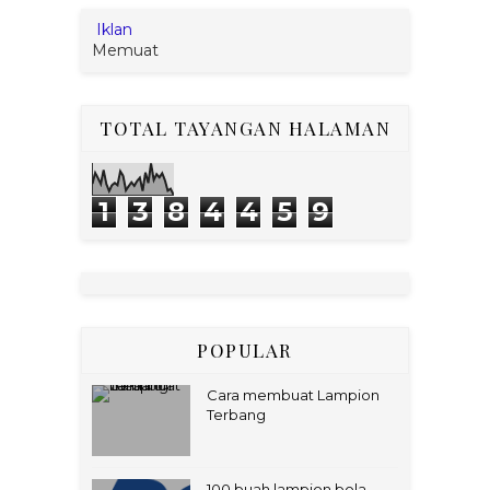
Iklan
Memuat
TOTAL TAYANGAN HALAMAN
1
3
8
4
4
5
9
POPULAR
Cara membuat Lampion
Terbang
100 buah lampion bola