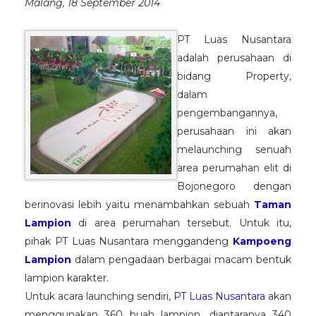
Malang, 18 September 2014
PT Luas Nusantara
adalah perusahaan di
bidang Property,
dalam
pengembangannya,
perusahaan ini akan
melaunching senuah
area perumahan elit di
Bojonegoro dengan
berinovasi lebih yaitu menambahkan sebuah
Taman
Lampion
di area perumahan tersebut. Untuk itu,
pihak PT Luas Nusantara menggandeng
Kampoeng
Lampion
dalam pengadaan berbagai macam bentuk
lampion karakter.
Untuk acara launching sendiri,
PT Luas Nusantara
akan
menggunakan 360 buah lampion, diantaranya 340