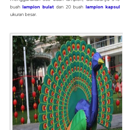
buah
lampion bulat
dan 20 buah
lampion kapsul
ukuran besar.